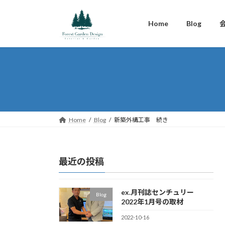
コ
ナ
ン
ビ
Home
Blog
テ
ゲ
ン
ー
ツ
シ
へ
ョ
ス
ン
キ
に
ッ
移
プ
動
Home
Blog
新築外構工事 続き
最近の投稿
ex.月刊誌センチュリー
Blog
2022年1月号の取材
2022-10-16