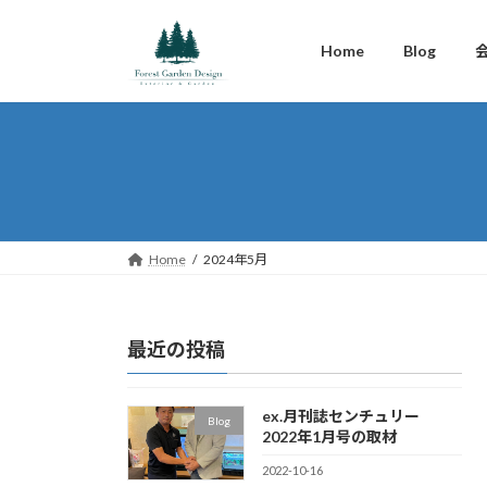
コ
ナ
ン
ビ
Home
Blog
テ
ゲ
ン
ー
ツ
シ
へ
ョ
ス
ン
キ
に
ッ
移
プ
動
Home
2024年5月
最近の投稿
ex.月刊誌センチュリー
Blog
2022年1月号の取材
2022-10-16